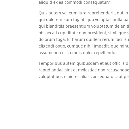
aliquid ex ea commodi consequatur?
Quis autem vel eum iure reprehenderit, qui in 
qui dolorem eum fugiat, quo voluptas nulla pa
qui blanditiis praesentium voluptatum deleniti
obcaecati cupiditate non provident, similique s
dolorum fuga. Et harum quidem rerum facilis e
eligendi optio, cumque nihil impedit, quo min
assumenda est, omnis dolor repellendus.
Temporibus autem quibusdam et aut officiis de
repudiandae sint et molestiae non recusandae.
voluptatibus maiores alias consequatur aut per