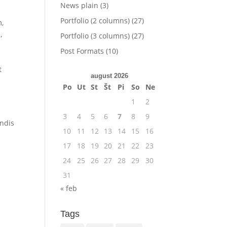
News plain
(3)
Portfolio (2 columns)
(27)
m,
,
Portfolio (3 columns)
(27)
Post Formats
(10)
t
august 2026
Po
Ut
St
Št
Pi
So
Ne
1
2
3
4
5
6
7
8
9
endis
10
11
12
13
14
15
16
17
18
19
20
21
22
23
24
25
26
27
28
29
30
31
« feb
Tags