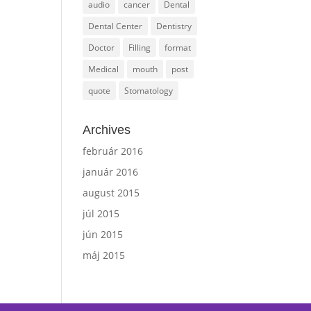
audio
cancer
Dental
Dental Center
Dentistry
Doctor
Filling
format
Medical
mouth
post
quote
Stomatology
Archives
február 2016
január 2016
august 2015
júl 2015
jún 2015
máj 2015