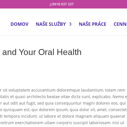
0918 037 337
DOMOV
NAŠE SLUŽBY
NAŠE PRÁCE
CENN
s and Your Oral Health
rror sit voluptatem accusantium doloremque laudantium, totam rem
itatis et quasi architecto beatae vitae dicta sunt, explicabo. Nemo
r aut odit aut fugit, sed quia consequuntur magni dolores eos, qui
o quisquam est, qui dolorem ipsum, quia dolor sit, amet, consectet
di tempora incidunt, ut labore et dolore magnam aliquam quaerat
strum exercitationem ullam corporis suscipit laboriosam, nisi ut