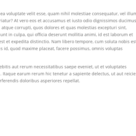
ea voluptate velit esse, quam nihil molestiae consequatur, vel illu
riatur? At vero eos et accusamus et iusto odio dignissimos ducimus
 atque corrupti, quos dolores et quas molestias excepturi sint,
unt in culpa, qui officia deserunt mollitia animi, id est laborum et
st et expedita distinctio. Nam libero tempore, cum soluta nobis es
us id, quod maxime placeat, facere possimus, omnis voluptas
bitis aut rerum necessitatibus saepe eveniet, ut et voluptates
 Itaque earum rerum hic tenetur a sapiente delectus, ut aut reici
ferendis doloribus asperiores repellat.