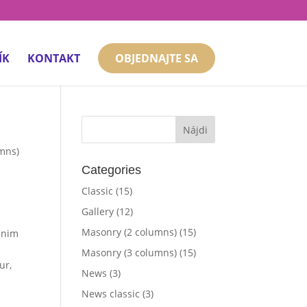
ÍK
KONTAKT
OBJEDNAJTE SA
umns)
Categories
Classic
(15)
Gallery
(12)
Masonry (2 columns)
(15)
 enim
Masonry (3 columns)
(15)
ur,
News
(3)
News classic
(3)