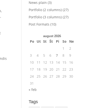
News plain
(3)
Portfolio (2 columns)
(27)
m,
,
Portfolio (3 columns)
(27)
Post Formats
(10)
t
august 2026
Po
Ut
St
Št
Pi
So
Ne
1
2
3
4
5
6
7
8
9
endis
10
11
12
13
14
15
16
17
18
19
20
21
22
23
24
25
26
27
28
29
30
31
« feb
Tags