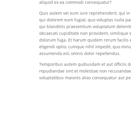
aliquid ex ea commodi consequatur?
Quis autem vel eum iure reprehenderit, qui in 
qui dolorem eum fugiat, quo voluptas nulla pa
qui blanditiis praesentium voluptatum deleniti
obcaecati cupiditate non provident, similique s
dolorum fuga. Et harum quidem rerum facilis e
eligendi optio, cumque nihil impedit, quo min
assumenda est, omnis dolor repellendus.
Temporibus autem quibusdam et aut officiis de
repudiandae sint et molestiae non recusandae.
voluptatibus maiores alias consequatur aut per