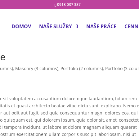
0918 037 337
DOMOV
NAŠE SLUŽBY
NAŠE PRÁCE
CENN
le
lumns)
,
Masonry (3 columns)
,
Portfolio (2 columns)
,
Portfolio (3 col
rror sit voluptatem accusantium doloremque laudantium, totam rem
itatis et quasi architecto beatae vitae dicta sunt, explicabo. Nemo
r aut odit aut fugit, sed quia consequuntur magni dolores eos, qui
o quisquam est, qui dolorem ipsum, quia dolor sit, amet, consectet
di tempora incidunt, ut labore et dolore magnam aliquam quaerat
strum exercitationem ullam corporis suscipit laboriosam, nisi ut