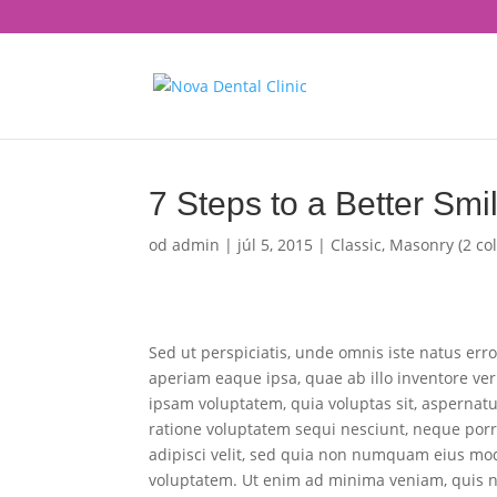
7 Steps to a Better Smi
od
admin
|
júl 5, 2015
|
Classic
,
Masonry (2 co
Sed ut perspiciatis, unde omnis iste natus e
aperiam eaque ipsa, quae ab illo inventore ver
ipsam voluptatem, quia voluptas sit, aspernatu
ratione voluptatem sequi nesciunt, neque porr
adipisci velit, sed quia non numquam eius mo
voluptatem. Ut enim ad minima veniam, quis no