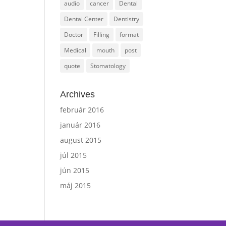
audio
cancer
Dental
Dental Center
Dentistry
Doctor
Filling
format
Medical
mouth
post
quote
Stomatology
Archives
február 2016
január 2016
august 2015
júl 2015
jún 2015
máj 2015