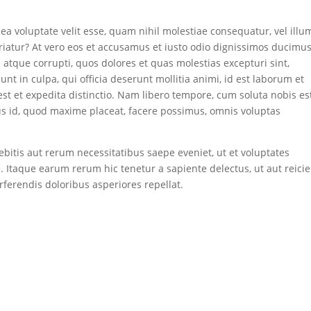
ea voluptate velit esse, quam nihil molestiae consequatur, vel illu
riatur? At vero eos et accusamus et iusto odio dignissimos ducimus
 atque corrupti, quos dolores et quas molestias excepturi sint,
unt in culpa, qui officia deserunt mollitia animi, id est laborum et
st et expedita distinctio. Nam libero tempore, cum soluta nobis es
us id, quod maxime placeat, facere possimus, omnis voluptas
bitis aut rerum necessitatibus saepe eveniet, ut et voluptates
 Itaque earum rerum hic tenetur a sapiente delectus, ut aut reici
ferendis doloribus asperiores repellat.